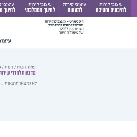
ילוג
עיצובי קירות
עיצובי קירות
עיצובי קירות
עיצובי ק
לתיכונים וחטיבה
למעונות
לחינוך הממלכתי
לחינוך ה
תוכן
ריסטארט - מעצבים קירות
ומרחבי למידה לבתי ספר
תכנית גפן 12727
של משרד החינוך
עיצוב
עמוד הבית
/
חנות
/ מ
מדבקות לחדרי שירות
לא נמצאו תוצאות...