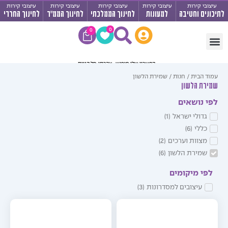
בי קירות
עיצובי קירות
עיצובי קירות
עיצובי קירות
עיצובי קירות
ים וחטיבה
למעונות
לחינוך הממלכתי
לחינוך הממ"ד
לחינוך החרדי
עגלת
0
0
קניות
יר לבתי ספר
רות לחטיבה ותיכון
 מרחבי למידה
ב לחדרי שירותים
 הבית
/
חנות
/ שמירת הלשון
רת הלשון
 נושאים
גדולי ישראל
(
1
)
כללי
(
6
)
מצוות וערכים
(
2
)
שמירת הלשון
(
6
)
י מיקומים
עיצובים למסדרונות
(
3
)