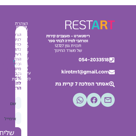
הצהרת
עיצוב
מחירון
נגישות
מרחבי
אודות
הרשמו
ריסטארט - מעצבים קירות
מדיניות
למידה
לניוזלטר
ומרחבי למידה לבתי ספר
צור
פרטיות
כדי
תכנית גפן 12727
מדבקות
קשר
להתעדכן
תקנון
של משרד החינוך
לחדרי
בעיצובים
בלוג
האתר
שירותים
החדשים
054-2033518
מפת
החשבון
ובמבצעים
אתר
פלקטים
מיוחדים
שלי
kirotm1@gmail.com
עיצובים
וקבלו
5% הנחה
למסדרונות
להזמנה
אסתר המלכה 7 קרית גת
הראשונה
שם
אימייל
שליחה