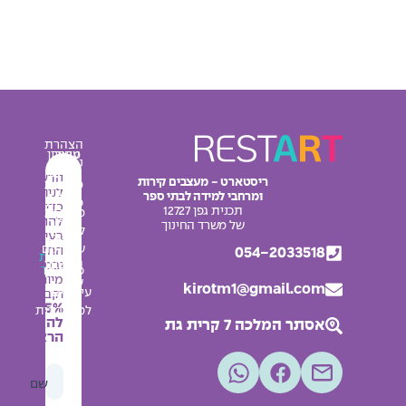
הצהרת
עיצוב
מחירון
נגישות
מרחבי
אודות
הרשמו
ריסטארט - מעצבים קירות
מדיניות
למידה
לניוזלטר
ומרחבי למידה לבתי ספר
צור
פרטיות
כדי
תכנית גפן 12727
מדבקות
קשר
להתעדכן
תקנון
של משרד החינוך
לחדרי
בעיצובים
בלוג
האתר
שירותים
החדשים
054-2033518
מפת
החשבון
ובמבצעים
אתר
פלקטים
מיוחדים
שלי
kirotm1@gmail.com
עיצובים
וקבלו
5% הנחה
למסדרונות
להזמנה
אסתר המלכה 7 קרית גת
הראשונה
שם