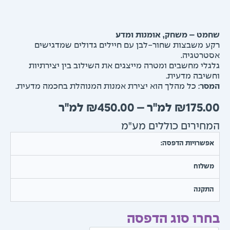
ט – משחק, אומנות ומדע
 משבצות שחור-לבן עם חיילים גדולים שמדגישים
רטגיה.
לי מחשבים ומטרה מייצגים את השילוב בין יצירתיות
יבה מדעית.
סר
: כל מהלך הוא יצירת אמנות המנוהלת בחכמה מדעית.
טווח
₪
450.00
–
₪
175.
מחירים:
חירים כוללים מע"מ
עד
שרויות הדפסה:
שלוח
תקנה
רו סוג הדפסה
ת