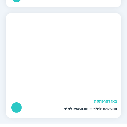
או להרפתקה
טווח
–
₪
450.00
₪
175.0
מחירים: