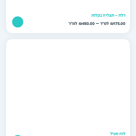
לת – תצליח בקלות
טווח
–
₪
450.00
₪
175.0
מחירים:
עד
וח פעיל