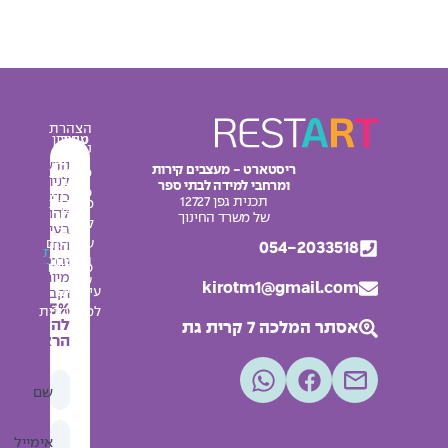
הצהרת
עיצוב
מחירון
נגישות
מרחבי
אודות
הרשמו
ריסטארט - מעצבים קירות
מדיניות
למידה
לניוזלטר
ומרחבי למידה לבתי ספר
צור
פרטיות
כדי
תכנית גפן 12727
מדבקות
קשר
להתעדכן
תקנון
של משרד החינוך
לחדרי
בעיצובים
בלוג
האתר
שירותים
החדשים
054-2033518
מפת
החשבון
ובמבצעים
אתר
פלקטים
מיוחדים
שלי
kirotm1@gmail.com
עיצובים
וקבלו
5% הנחה
למסדרונות
להזמנה
אסתר המלכה 7 קרית גת
הראשונה
שם
אימייל