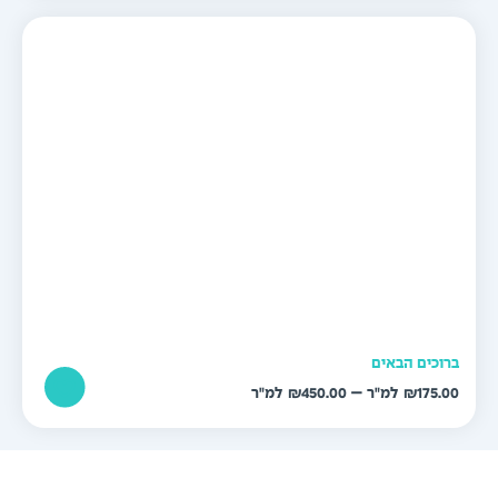
עד
רוכים הבאים
טווח
–
₪
450.00
₪
175.0
מחירים:
עד