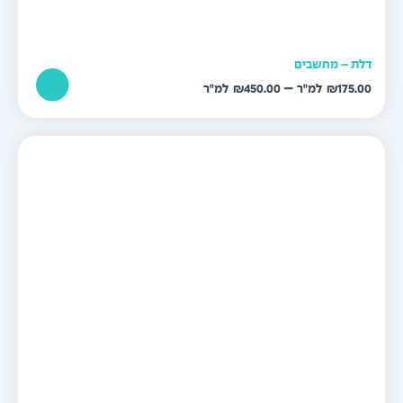
לת – מחשבים
טווח
–
₪
450.00
₪
175.0
מחירים:
עד