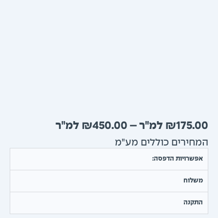
טווח
₪
450.00
–
₪
175.
מחירים:
חירים כוללים מע"מ
עד
שרויות הדפסה:
שלוח
תקנה