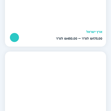
רץ ישראל
טווח
–
₪
450.00
₪
175.0
מחירים:
עד