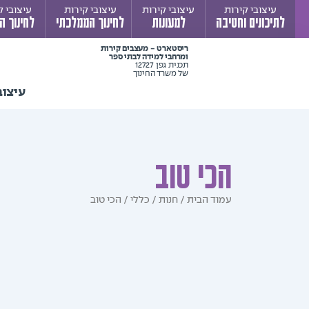
ילוג
עיצובי קירות
עיצובי קירות
עיצובי קירות
עיצובי ק
לתיכונים וחטיבה
למעונות
לחינוך הממלכתי
לחינוך ה
תוכן
ריסטארט - מעצבים קירות
ומרחבי למידה לבתי ספר
תכנית גפן 12727
של משרד החינוך
עיצוב
הכי טוב
עמוד הבית
/
חנות
/
כללי
/ הכי טוב