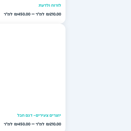
לזרוח ולדעת
טו
–
₪
450.00
₪
210.00
מח
עד
יוצרים צעירים- דגם חבל
טו
–
₪
450.00
₪
210.00