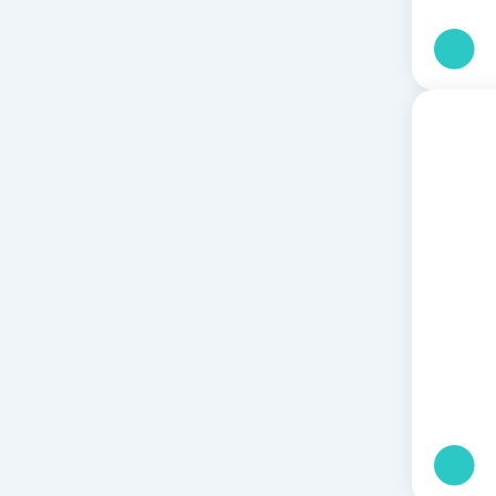
וח
ירים:
וח