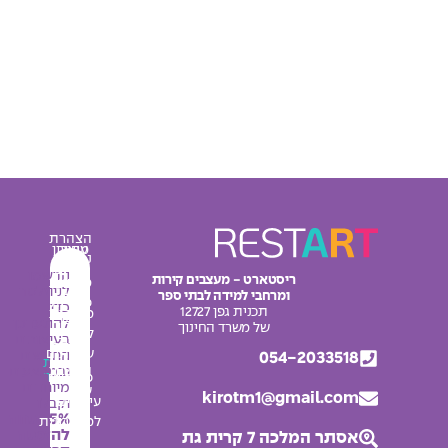
הצהרת
עיצוב
מחירון
נגישות
מרחבי
אודות
הרשמו
ריסטארט - מעצבים קירות
מדיניות
למידה
לניוזלטר
ומרחבי למידה לבתי ספר
צור
פרטיות
כדי
תכנית גפן 12727
מדבקות
קשר
להתעדכן
תקנון
של משרד החינוך
לחדרי
בעיצובים
בלוג
האתר
שירותים
החדשים
054-2033518
מפת
החשבון
ובמבצעים
אתר
פלקטים
מיוחדים
שלי
kirotm1@gmail.com
עיצובים
וקבלו
5% הנחה
למסדרונות
להזמנה
אסתר המלכה 7 קרית גת