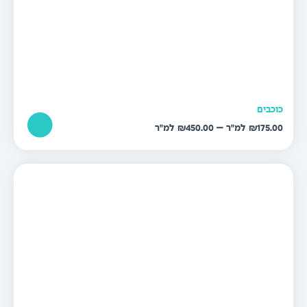
וכבים
טווח
–
₪
450.00
₪
175.0
מחירים:
עד