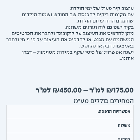
וב קיר פעיל של ימי הולדת
מקומות ריקים להכנסת שם החודש ושמות הילדים
גגים החודש יום הולדת.
ר ישנו גם לוח תורנים משתנה.
ן להדפיס את העיצוב על לוקובונד ולחבר את הכרטיסים
תנים עם מגנט, או להדפיס את העיצוב על פי וי סי ולחבר
צעות דבק או סקוטש.
ה אפשרות של כיסי שקף במידות מסוימות – דברו
נו…
טווח
₪
450.00
–
₪
175.
מחירים:
חירים כוללים מע"מ
עד
שרויות הדפסה:
שלוח
תקנה