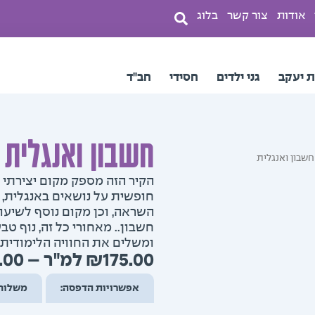
אודות
צור קשר
בלוג
ת יעקב
גני ילדים
חסידי
חב"ד
חשבון ואנגלית
חשבון ואנגלית
הקיר הזה מספק מקום יצירתי ל
חופשית על נושאים באנגלית,
השראה, וכן מקום נוסף לשיעו
חשבון.. מאחורי כל זה, נוף ט
ומשלים את החוויה הלימודית ב
.00
–
₪
175.00
אפשרויות הדפסה:
משלוח