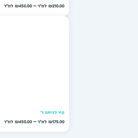
טו
–
₪
450.00
₪
210.00
מח
עד
קיר לכיתה ד'
טו
–
₪
450.00
₪
175.00
מח