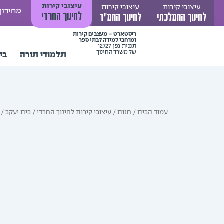
ילוג
עיצובי קירות
עיצובי קירות
עיצובי קירות
מחירון
לחינוך החרדי
לחינוך הממלכתי
לחינוך הממ"ד
תוכן
ריסטארט - מעצבים קירות
ומרחבי למידה לבתי ספר
תכנית גפן 12727
של משרד החינוך
תלמודי תורה
בי
עמוד הבית
/
חנות
/
עיצובי קירות לחינוך החרדי
/
בית יעקב
/ 