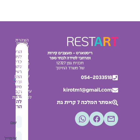
הצהרת
עיצוב
מחירון
נגישות
מרחבי
אודות
הרשמו
ריסטארט - מעצבים קירות
מדיניות
למידה
לניוזלטר
ומרחבי למידה לבתי ספר
צור
פרטיות
כדי
תכנית גפן 12727
מדבקות
קשר
להתעדכן
תקנון
של משרד החינוך
לחדרי
בעיצובים
בלוג
האתר
שירותים
החדשים
054-2033518
מפת
החשבון
ובמבצעים
אתר
פלקטים
מיוחדים
שלי
kirotm1@gmail.com
עיצובים
וקבלו
5% הנחה
למסדרונות
להזמנה
אסתר המלכה 7 קרית גת
הראשונה
שם
אימייל