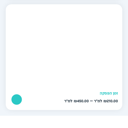
עד
מן הפסקה
טווח
–
₪
450.00
₪
210.0
מחירים:
עד