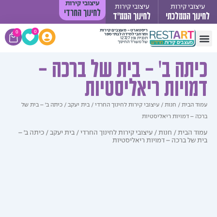
עיצובי קירות
ובי קירות
עיצובי קירות
לחינוך החרדי
וך הממלכתי
לחינוך הממ"ד
עגלת
ריסטארט - מעצבים קירות
0
0
ומרחבי למידה לבתי ספר
תכנית גפן 12727
קניות
של משרד החינוך
 קשר
 יעקב
די תורה
 ילדים
קירות לחינוך החרדי
יך התקנה
תה ב' – בית של ברכה –
ויות ריאליסטיות
 הבית
/
חנות
/
עיצובי קירות לחינוך החרדי
/
בית יעקב
/ כיתה ב' – בית של
 – דמויות ריאליסטיות
ד הבית
/
חנות
/
עיצובי קירות לחינוך החרדי
/
בית יעקב
/ כיתה ב' –
של ברכה – דמויות ריאליסטיות