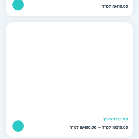
₪
410.0
ה רבו מעשיך
טווח
–
₪
450.00
₪
210.0
מחירים: