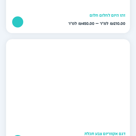
הו היום לחלום חלום
טווח
–
₪
450.00
₪
210.0
מחירים:
עד
גם אקווריום צבע תכלת