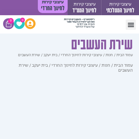
עיצובי קירות
ובי קירות
עיצובי קירות
לחינוך החרדי
וך הממלכתי
לחינוך הממ"ד
עגלת
ריסטארט - מעצבים קירות
0
0
ומרחבי למידה לבתי ספר
תכנית גפן 12727
קניות
של משרד החינוך
 קשר
 יעקב
די תורה
 ילדים
קירות לחינוך החרדי
יך התקנה
רת העשבים
 הבית
/
חנות
/
עיצובי קירות לחינוך החרדי
/
בית יעקב
/ שירת העשבים
ד הבית
/
חנות
/
עיצובי קירות לחינוך החרדי
/
בית יעקב
/ שירת
בים