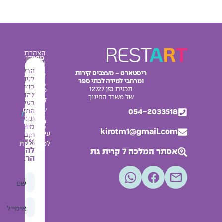
הצהרת
עיצוב
מחירון
נגישות
מרחבי
אודות
הרשמו
ריסטארט - מעצבים קירות
מדיניות
למידה
לניוזלטר
ומרחבי למידה לבתי ספר
צור
פרטיות
כדי
תכנית גפן 12727
מדבקות
קשר
להתעדכן
תקנון
של משרד החינוך
לחדרי
בעיצובים
בלוג
האתר
שירותים
החדשים
054-2033518
מפת
החשבון
ובמבצעים
אתר
פלקטים
מיוחדים
שלי
kirotm1@gmail.com
עיצובים
וקבלו
5% הנחה
למסדרונות
להזמנה
אסתר המלכה 7 קרית גת
הראשונה
שם
אימייל