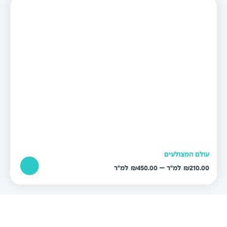
עד
ולם המצולעים
טווח
–
₪
450.00
₪
210.0
מחירים:
עד