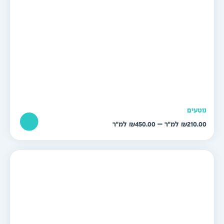
וטעים
טווח
–
₪
450.00
₪
210.0
מחירים:
עד