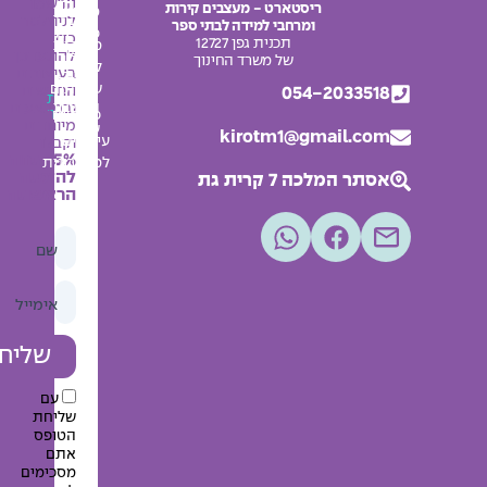
אודות
הרשמו
ריסטארט - מעצבים קירות
מדיניות
למידה
לניוזלטר
ומרחבי למידה לבתי ספר
צור
פרטיות
כדי
תכנית גפן 12727
מדבקות
קשר
להתעדכן
תקנון
של משרד החינוך
לחדרי
בעיצובים
בלוג
האתר
שירותים
החדשים
054-2033518
מפת
החשבון
ובמבצעים
אתר
פלקטים
מיוחדים
שלי
kirotm1@gmail.com
עיצובים
וקבלו
5% הנחה
למסדרונות
להזמנה
אסתר המלכה 7 קרית גת
הראשונה
שם
אימייל
שליחה
עם
שליחת
הטופס
אתם
מסכימים