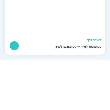
אורם נלך
טווח
–
₪
450.00
₪
210.0
מחירים:
עד