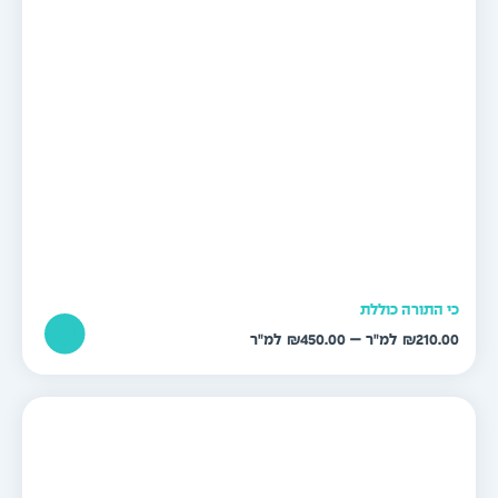
י התורה כוללת
טווח
–
₪
450.00
₪
210.0
מחירים:
עד