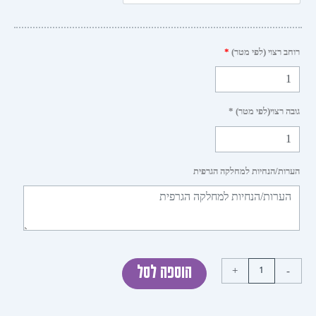
 רצוי (לפי מטר)
*
 רצוי(לפי מטר) *
ות/הנחיות למחלקה הגרפית
+
הוספה לסל