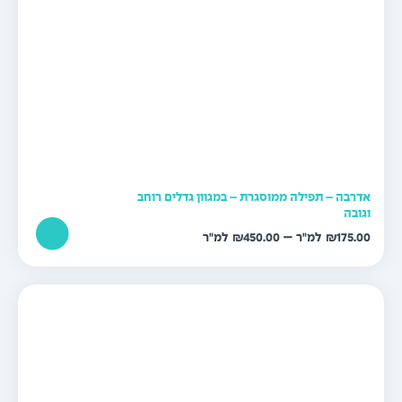
דרבה – תפילה ממוסגרת – במגוון גדלים רוחב
גובה
טווח
–
₪
450.00
₪
175.0
מחירים:
עד