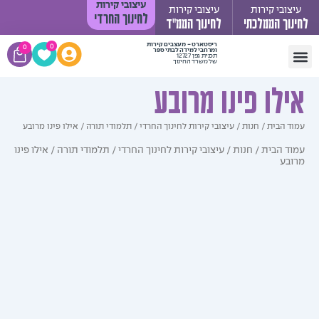
עיצובי קירות
ובי קירות
עיצובי קירות
לחינוך החרדי
וך הממלכתי
לחינוך הממ"ד
עגלת
ריסטארט - מעצבים קירות
0
0
ומרחבי למידה לבתי ספר
תכנית גפן 12727
קניות
של משרד החינוך
 קשר
 יעקב
די תורה
 ילדים
קירות לחינוך החרדי
יך התקנה
לו פינו מרובע
 הבית
/
חנות
/
עיצובי קירות לחינוך החרדי
/
תלמודי תורה
/ אילו פינו מרובע
ד הבית
/
חנות
/
עיצובי קירות לחינוך החרדי
/
תלמודי תורה
/ אילו פינו
בע