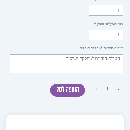
 רצוי(לפי מטר) *
ות/הנחיות למחלקה הגרפית
+
הוספה לסל