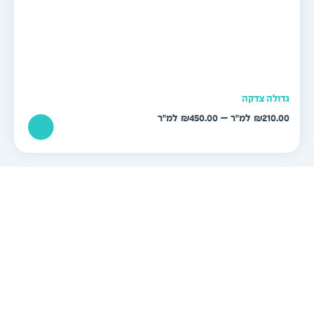
דולה צדקה
טווח
–
₪
450.00
₪
210.0
מחירים:
עד