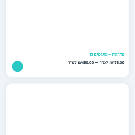
דרגות – פתגמים 13
טווח
–
₪
450.00
₪
175.0
מחירים:
עד