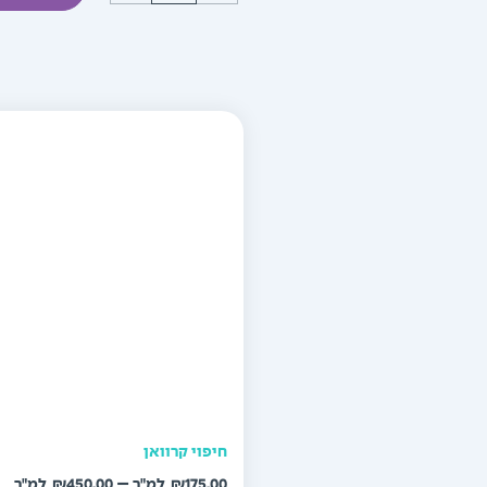
חיפוי קרוואן
טו
–
₪
450.00
₪
175.00