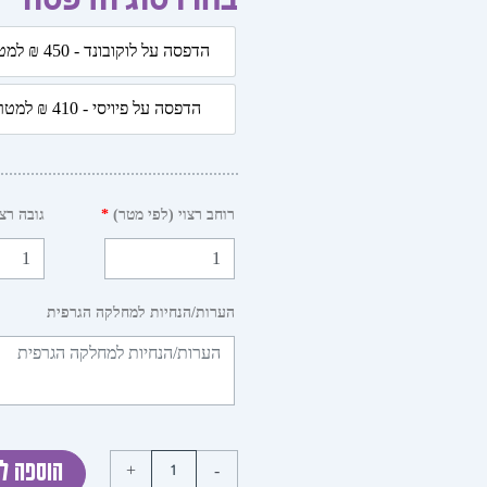
בחרו סוג הדפסה
כמות
הדפסה על לוקובונד - 450 ₪ למטר
של
הדפסה על לוקובונד - 50
אשרי
הדפסה על פיויסי - 410 ₪ למטר
כל
הדפסה על פיויסי - 410 ₪
חוכי
לו
-
רוחב רצוי (לפי מטר)
*
גובה רצו
הציפיה
לגאולה
הערות/הנחיות למחלקה הגרפית
+
-
הוספה ל