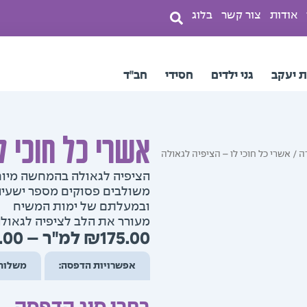
אודות
צור קשר
בלוג
ת יעקב
גני ילדים
חסידי
חב"ד
אשרי כל חוכי ל
ה
/ אשרי כל חוכי לו – הציפיה לגאולה
הציפיה לגאולה בהמחשה מיו
משולבים פסוקים מספר ישעיהו
ובמעלתם של ימות המשיח
מעורר את הלב לציפיה לגאול
.00
–
₪
175.00
אפשרויות הדפסה:
משלוח