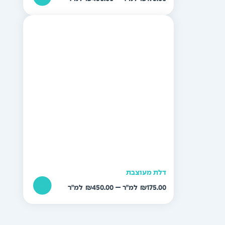
מחירים:
עד
דלת מעוצבת
טווח
–
₪
450.00
₪
175.00
מחירים: