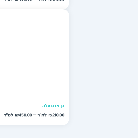
מח
עד
בן אדם עלה
טו
–
₪
450.00
₪
210.00
מח