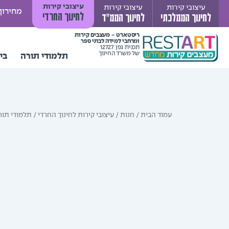
ילוג
עיצובי קירות
עיצובי קירות
עיצובי קירות
מחירון
לחינוך החרדי
לחינוך הממלכתי
לחינוך הממ"ד
תוכן
ריסטארט - מעצבים קירות
ומרחבי למידה לבתי ספר
תכנית גפן 12727
של משרד החינוך
תלמודי תורה
בי
עמוד הבית
/
חנות
/
עיצובי קירות לחינוך החרדי
/
תלמודי תור