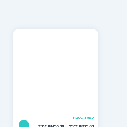
עשרה בטבת
טווח
–
₪
450.00
₪
175.00