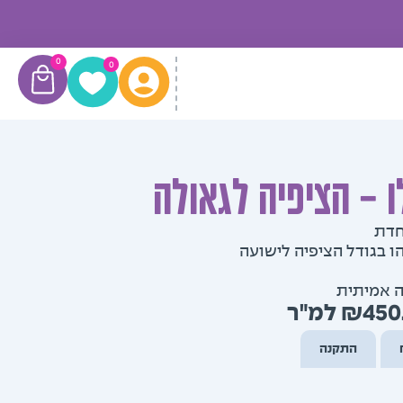
עגלת
0
0
קניות
ו – הציפיה לגאולה
חדת
 בגודל הציפיה לישועה
ה אמיתית
טווח
₪
450
מחירים:
התקנה
עד