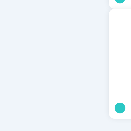
ירים:
וח
ירים: