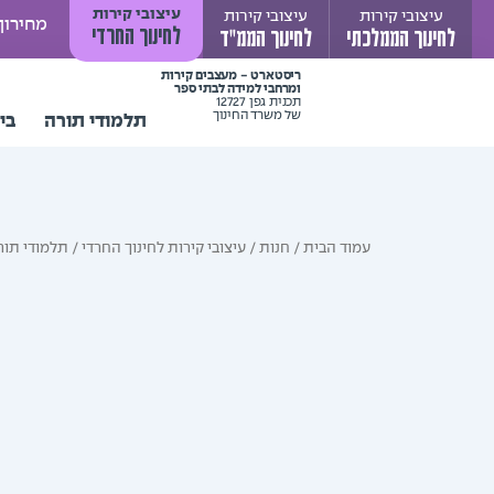
ילוג
עיצובי קירות
עיצובי קירות
עיצובי קירות
מחירון
לחינוך החרדי
לחינוך הממלכתי
לחינוך הממ"ד
תוכן
ריסטארט - מעצבים קירות
ומרחבי למידה לבתי ספר
תכנית גפן 12727
של משרד החינוך
תלמודי תורה
בי
עמוד הבית
/
חנות
/
עיצובי קירות לחינוך החרדי
/
תלמודי תור