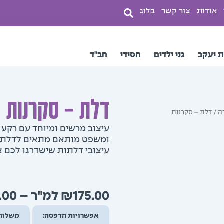
אודות
צור קשר
בלוג
ת יעקב
גני ילדים
חסידי
חב"ד
דלת – סקרנות
ה
/ דלת – סקרנות
עיצוב מרשים ומיוחד עם רקע 
ומשפט מותאם מתאים לדלתות
עיצובי דלתות שישדרגו לכם 
.00
–
₪
175.00
אפשרויות הדפסה:
משלוח