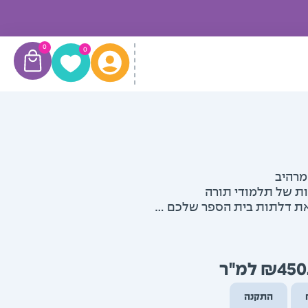
עגלת
0
0
קניות
מרהיב
 של תלמודי תורה
את דלתות בית הספר שלכם …
טווח
₪
450
מחירים:
התקנה