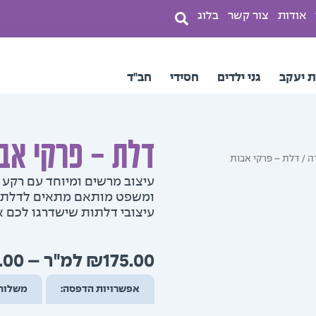
אודות
צור קשר
בלוג
ת יעקב
גני ילדים
חסידי
חב"ד
דלת – פרקי אב
ה
/ דלת – פרקי אבות
עיצוב מרשים ומיוחד עם רקע 
ומשפט מותאם מתאים לדלתות
עיצובי דלתות שישדרגו לכם 
.00
–
₪
175.00
אפשרויות הדפסה:
משלוח