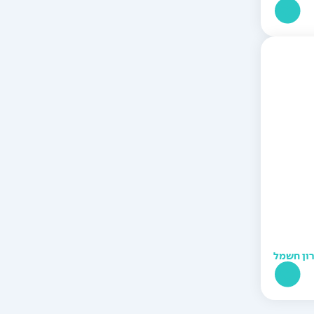
וח
ירים:
רון חשמל
וח
ירים: