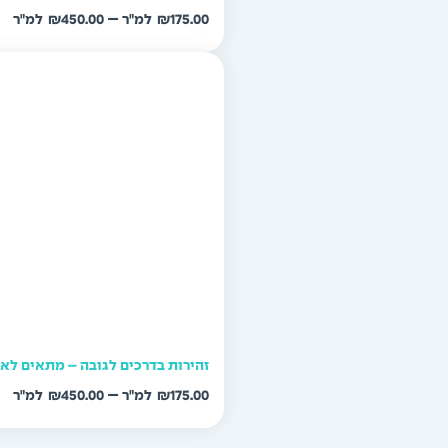
טו
–
₪
450.00
₪
175.00
מח
עד
זהירות בדרכים לגובה – מתאים לא
טו
–
₪
450.00
₪
175.00
מח