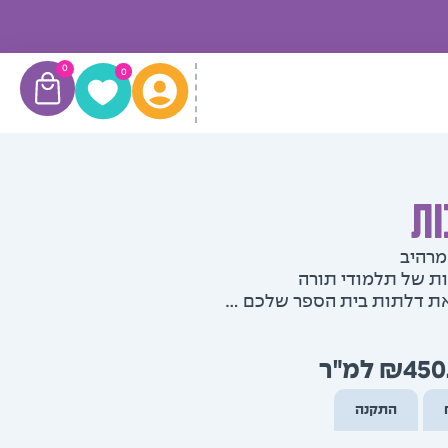
עגלת
0
0
קניות
ות
מרהיב
 של תלמודי תורה
את דלתות בית הספר שלכם …
טווח
₪
450
מחירים:
התקנה
עד