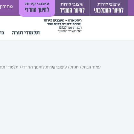
ילוג
עיצובי קירות
עיצובי קירות
עיצובי קירות
מחירון
לחינוך החרדי
לחינוך הממלכתי
לחינוך הממ"ד
תוכן
ריסטארט - מעצבים קירות
ומרחבי למידה לבתי ספר
תכנית גפן 12727
של משרד החינוך
תלמודי תורה
בי
עמוד הבית
/
חנות
/
עיצובי קירות לחינוך החרדי
/
תלמודי תור