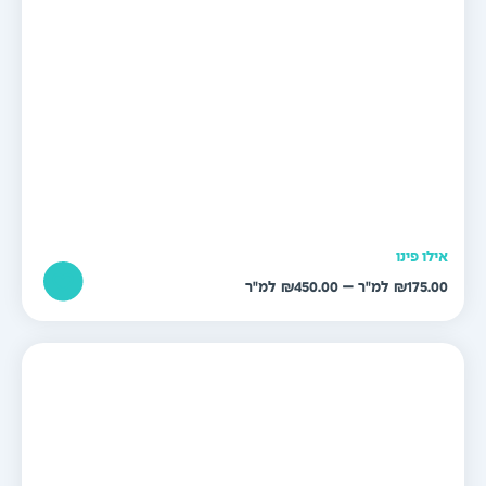
ילו פינו
טווח
–
₪
450.00
₪
175.0
מחירים:
עד