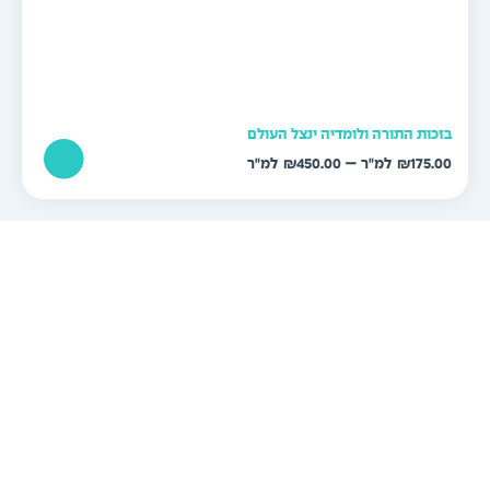
זכות התורה ולומדיה ינצל העולם
טווח
–
₪
450.00
₪
175.0
מחירים:
עד