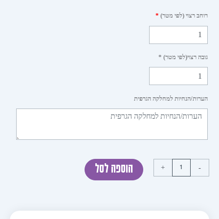
 רצוי (לפי מטר)
*
 רצוי(לפי מטר) *
ות/הנחיות למחלקה הגרפית
+
הוספה לסל