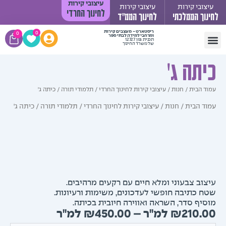
עיצובי קירות
ובי קירות
עיצובי קירות
לחינוך החרדי
וך הממלכתי
לחינוך הממ"ד
עגלת
ריסטארט - מעצבים קירות
0
0
ומרחבי למידה לבתי ספר
תכנית גפן 12727
קניות
של משרד החינוך
 קשר
 יעקב
די תורה
 ילדים
קירות לחינוך החרדי
יך התקנה
תה ג'
 הבית
/
חנות
/
עיצובי קירות לחינוך החרדי
/
תלמודי תורה
/ כיתה ג'
ד הבית
/
חנות
/
עיצובי קירות לחינוך החרדי
/
תלמודי תורה
/ כיתה ג'
וב צבעוני ומלא חיים עם רקעים מרהיבים.
 כתיבה חופשי לעדכונים, משימות ורעיונות.
יף סדר, השראה ואווירה חיובית בכיתה.
טווח
₪
450.00
–
₪
210.