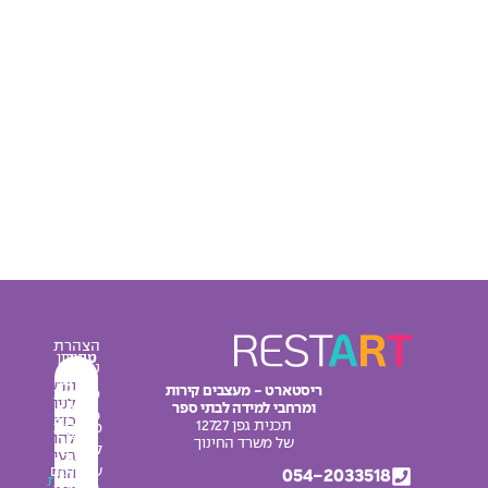
הצהרת
עיצוב
מחירון
נגישות
מרחבי
אודות
הרשמו
ריסטארט - מעצבים קירות
מדיניות
למידה
לניוזלטר
ומרחבי למידה לבתי ספר
צור
פרטיות
כדי
תכנית גפן 12727
מדבקות
קשר
להתעדכן
תקנון
של משרד החינוך
לחדרי
בעיצובים
בלוג
האתר
שירותים
החדשים
054-2033518
מפת