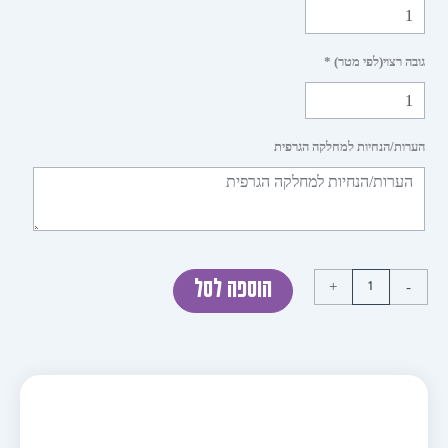
 רצוי(לפי מטר) *
ות/הנחיות למחלקה הגרפית
+
הוספה לסל