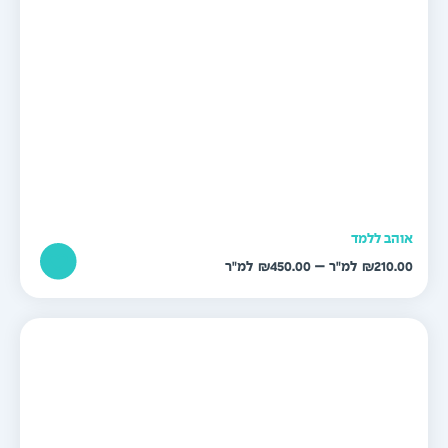
והב ללמד
טווח
–
₪
450.00
₪
210.0
מחירים:
עד