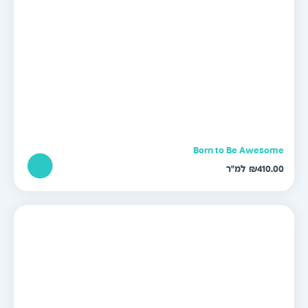
Born to Be Awesom
₪
410.0