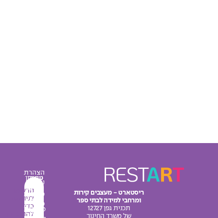
הצהרת
עיצוב
מחירון
נגישות
מרחבי
אודות
הרשמו
ריסטארט - מעצבים קירות
מדיניות
למידה
לניוזלטר
ומרחבי למידה לבתי ספר
צור
פרטיות
כדי
תכנית גפן 12727
מדבקות
קשר
להתעדכן
תקנון
של משרד החינוך